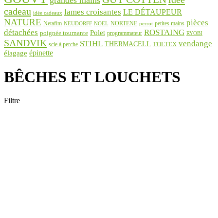
grandes mains
cadeau
lames croisantes
LE DÉTAUPEUR
idée cadeaux
NATURE
pièces
Netafim
NORTENE
petites mains
NEUDORFF
NOEL
perrot
détachées
ROSTAING
Polet
poignée tournante
programmateur
RYOBI
SANDVIK
STIHL
vendange
THERMACELL
TOLTEX
scie à perche
épinette
élagage
BÊCHES ET LOUCHETS
Filtre