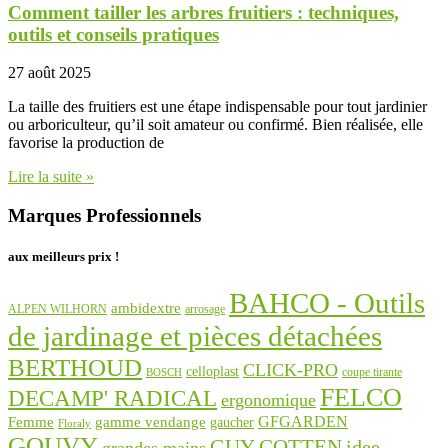
Comment tailler les arbres fruitiers : techniques,
outils et conseils pratiques
27 août 2025
La taille des fruitiers est une étape indispensable pour tout jardinier
ou arboriculteur, qu’il soit amateur ou confirmé. Bien réalisée, elle
favorise la production de
Lire la suite »
Marques Professionnels
aux meilleurs prix !
BAHCO - Outils
ambidextre
ALPEN WILHORN
arrosage
de jardinage et pièces détachées
BERTHOUD
CLICK-PRO
celloplast
coupe tirante
BOSCH
FELCO
DECAMP' RADICAL
ergonomique
GFGARDEN
Femme
gamme vendange
gaucher
Floraly
GOUVY
GUY COTTEN
idee