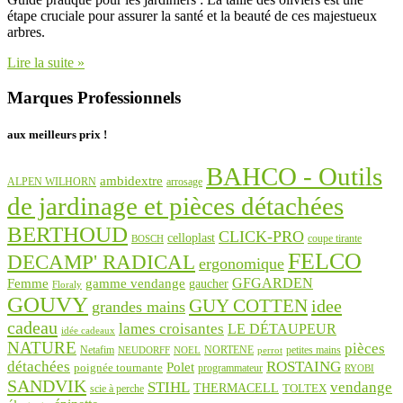
étape cruciale pour assurer la santé et la beauté de ces majestueux
arbres.
Lire la suite »
Marques Professionnels
aux meilleurs prix !
BAHCO - Outils
ambidextre
ALPEN WILHORN
arrosage
de jardinage et pièces détachées
BERTHOUD
CLICK-PRO
celloplast
coupe tirante
BOSCH
FELCO
DECAMP' RADICAL
ergonomique
GFGARDEN
Femme
gamme vendange
gaucher
Floraly
GOUVY
GUY COTTEN
idee
grandes mains
cadeau
lames croisantes
LE DÉTAUPEUR
idée cadeaux
NATURE
pièces
Netafim
NORTENE
petites mains
NEUDORFF
NOEL
perrot
détachées
ROSTAING
Polet
poignée tournante
programmateur
RYOBI
SANDVIK
STIHL
vendange
THERMACELL
TOLTEX
scie à perche