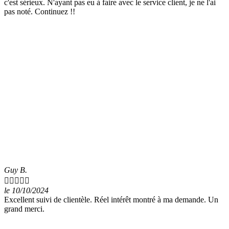
c'est sérieux. N'ayant pas eu à faire avec le service client, je ne l'ai
pas noté. Continuez !!
Guy B.





le 10/10/2024
Excellent suivi de clientèle. Réel intérêt montré à ma demande. Un
grand merci.