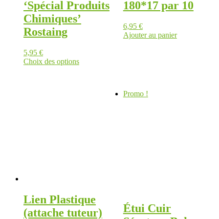
‘Spécial Produits
180*17 par 10
Chimiques’
6,95
€
Rostaing
Ajouter au panier
5,95
€
Choix des options
Ce
produit
a
Promo !
plusieurs
variations.
Les
options
peuvent
être
choisies
sur
la
page
du
produit
Lien Plastique
Étui Cuir
(attache tuteur)