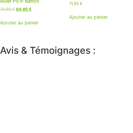
Acier P51F Bahco
11,95
€
Le
Le
74,95
€
64,95
€
prix
prix
Ajouter au panier
initial
actuel
Ajouter au panier
était :
est :
74,95 €.
64,95 €.
Avis & Témoignages :