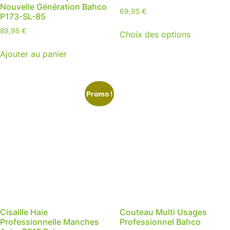
Nouvelle Génération Bahco
69,95
€
P173-SL-85
89,95
€
Choix des options
Ce
Ajouter au panier
produit
a
plusieurs
Promo !
variations.
Les
options
peuvent
être
choisies
sur
la
page
du
Cisaille Haie
Couteau Multi Usages
produit
Professionnelle Manches
Professionnel Bahco