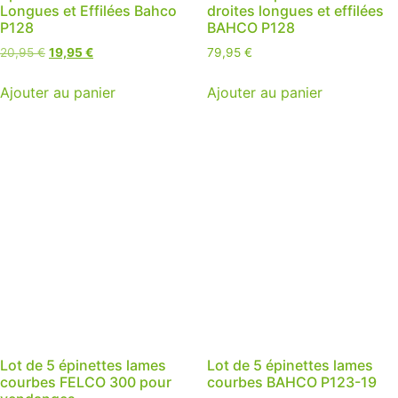
Longues et Effilées Bahco
droites longues et effilées
P128
BAHCO P128
Le
Le
20,95
€
19,95
€
79,95
€
prix
prix
initial
actuel
Ajouter au panier
Ajouter au panier
était :
est :
20,95 €.
19,95 €.
Lot de 5 épinettes lames
Lot de 5 épinettes lames
courbes FELCO 300 pour
courbes BAHCO P123-19