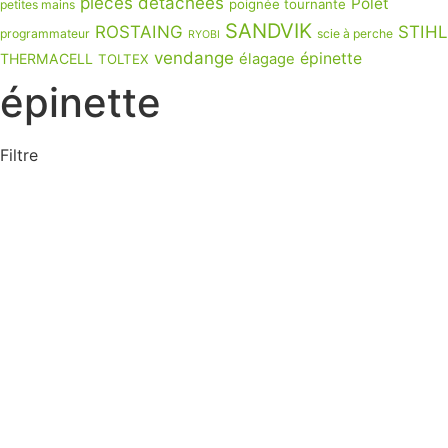
pièces détachées
Polet
poignée tournante
petites mains
SANDVIK
ROSTAING
STIHL
programmateur
scie à perche
RYOBI
vendange
épinette
THERMACELL
élagage
TOLTEX
épinette
Filtre
Produits de saison
ARROSAGE
PULVÉRISATION
TRAITEMENTS & SEMENCES
ÉQUIPEMENTS
OUTILS
Non classé