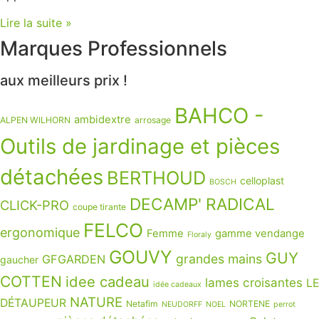
Lire la suite »
Marques Professionnels
aux meilleurs prix !
BAHCO -
ambidextre
ALPEN WILHORN
arrosage
Outils de jardinage et pièces
détachées
BERTHOUD
celloplast
BOSCH
DECAMP' RADICAL
CLICK-PRO
coupe tirante
FELCO
ergonomique
Femme
gamme vendange
Floraly
GOUVY
GUY
grandes mains
GFGARDEN
gaucher
COTTEN
idee cadeau
lames croisantes
LE
idée cadeaux
NATURE
DÉTAUPEUR
Netafim
NORTENE
NEUDORFF
NOEL
perrot