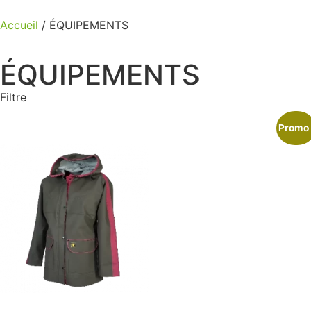
Accueil
/ ÉQUIPEMENTS
ÉQUIPEMENTS
Filtre
Promo 
JOUETS
FOURNITURES POUR LE JARDIN
VÊTEMENTS / EPI
PROTECTIONS/GANTS
ÉCLAIRAGES
SACS ET RANGEMENTS