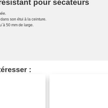
 résistant pour sécateurs
née.
dans son étui à la ceinture.
squ´à 50 mm de large.
téresser :