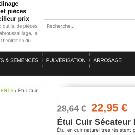
rdinage
et pièces
lleur prix
’outils, de pièces
ébroussaillage, la
et l’entretien du
TS & SEMENCES
PULVÉRISATION
ARROSAGE
MENTS
/ Étui Cuir
22,95
€
28,64
€
Étui Cuir Sécateur
Étui en cuir naturel très résistant