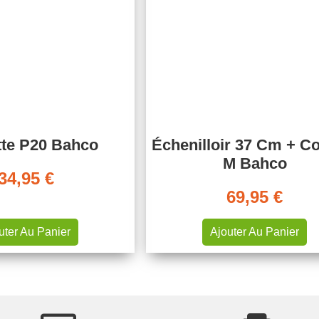
tte P20 Bahco
Échenilloir 37 Cm + C
M Bahco
34,95
€
69,95
€
uter Au Panier
Ajouter Au Panier