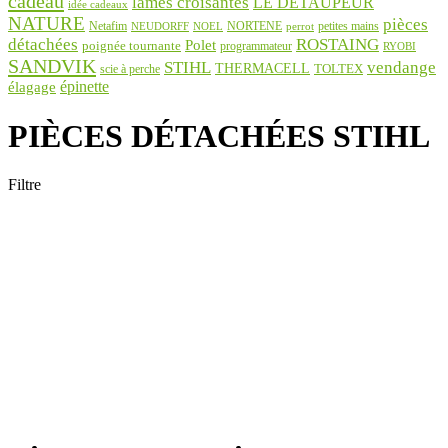
cadeau
lames croisantes
LE DÉTAUPEUR
idée cadeaux
NATURE
pièces
Netafim
NORTENE
petites mains
NEUDORFF
NOEL
perrot
détachées
ROSTAING
Polet
poignée tournante
programmateur
RYOBI
SANDVIK
STIHL
vendange
THERMACELL
TOLTEX
scie à perche
épinette
élagage
PIÈCES DÉTACHÉES STIHL
Filtre