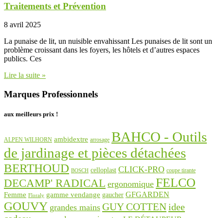
Traitements et Prévention
8 avril 2025
La punaise de lit, un nuisible envahissant Les punaises de lit sont un
problème croissant dans les foyers, les hôtels et d’autres espaces
publics. Ces
Lire la suite »
Marques Professionnels
aux meilleurs prix !
BAHCO - Outils
ambidextre
ALPEN WILHORN
arrosage
de jardinage et pièces détachées
BERTHOUD
CLICK-PRO
celloplast
coupe tirante
BOSCH
FELCO
DECAMP' RADICAL
ergonomique
GFGARDEN
Femme
gamme vendange
gaucher
Floraly
GOUVY
GUY COTTEN
idee
grandes mains