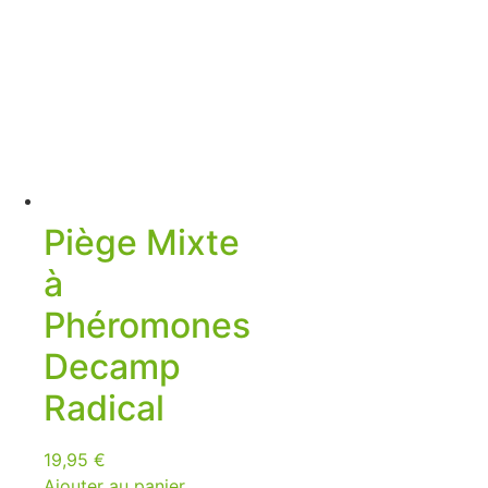
Piège Mixte
à
Phéromones
Decamp
Radical
19,95
€
Ajouter au panier