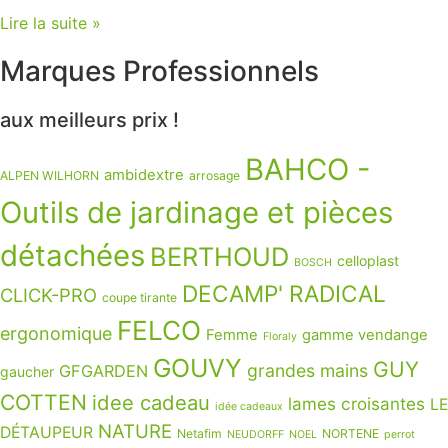
Lire la suite »
Marques Professionnels
aux meilleurs prix !
BAHCO -
ambidextre
ALPEN WILHORN
arrosage
Outils de jardinage et pièces
détachées
BERTHOUD
celloplast
BOSCH
DECAMP' RADICAL
CLICK-PRO
coupe tirante
FELCO
ergonomique
Femme
gamme vendange
Floraly
GOUVY
GUY
grandes mains
GFGARDEN
gaucher
COTTEN
idee cadeau
lames croisantes
LE
idée cadeaux
NATURE
DÉTAUPEUR
Netafim
NORTENE
NEUDORFF
NOEL
perrot