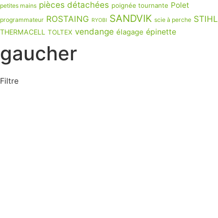
pièces détachées
Polet
poignée tournante
petites mains
SANDVIK
ROSTAING
STIHL
programmateur
scie à perche
RYOBI
vendange
épinette
THERMACELL
élagage
TOLTEX
gaucher
Filtre
Produits de saison
ARROSAGE
PULVÉRISATION
TRAITEMENTS & SEMENCES
ÉQUIPEMENTS
OUTILS
Non classé