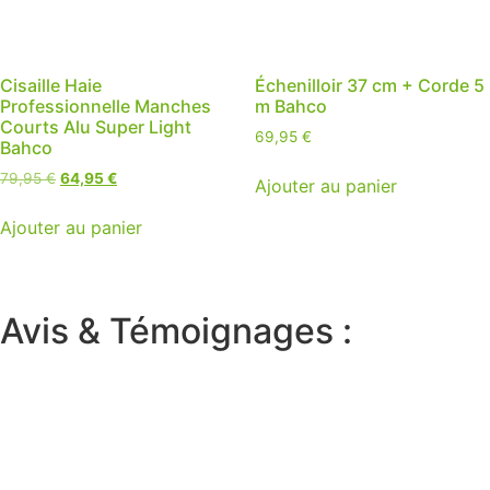
Cisaille Haie
Échenilloir 37 cm + Corde 5
Professionnelle Manches
m Bahco
Courts Alu Super Light
69,95
€
Bahco
Le
Le
79,95
€
64,95
€
Ajouter au panier
prix
prix
initial
actuel
Ajouter au panier
était :
est :
79,95 €.
64,95 €.
Avis & Témoignages :