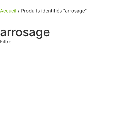
Accueil
/ Produits identifiés “arrosage”
arrosage
Filtre
Produits de saison
ARROSAGE
PULVÉRISATION
TRAITEMENTS & SEMENCES
ÉQUIPEMENTS
OUTILS
Non classé