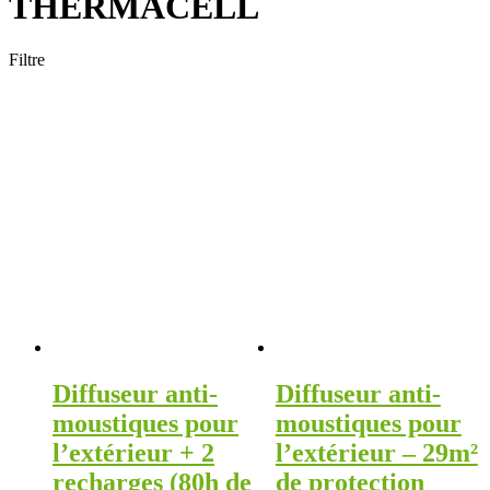
THERMACELL
Filtre
Produits de saison
ARROSAGE
PULVÉRISATION
TRAITEMENTS & SEMENCES
ÉQUIPEMENTS
OUTILS
Non classé
Diffuseur anti-
Diffuseur anti-
moustiques pour
moustiques pour
l’extérieur + 2
l’extérieur – 29m²
recharges (80h de
de protection