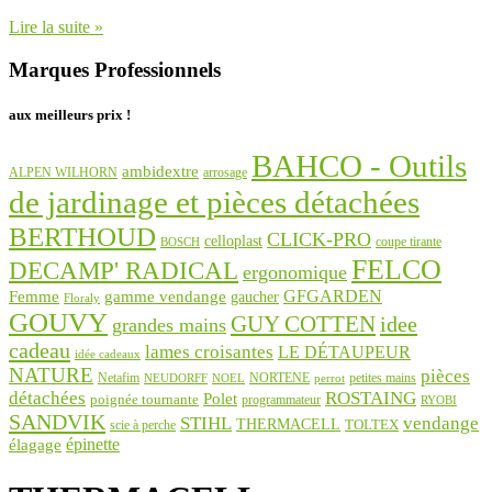
Lire la suite »
Marques Professionnels
aux meilleurs prix !
BAHCO - Outils
ambidextre
ALPEN WILHORN
arrosage
de jardinage et pièces détachées
BERTHOUD
CLICK-PRO
celloplast
coupe tirante
BOSCH
FELCO
DECAMP' RADICAL
ergonomique
GFGARDEN
Femme
gamme vendange
gaucher
Floraly
GOUVY
GUY COTTEN
idee
grandes mains
cadeau
lames croisantes
LE DÉTAUPEUR
idée cadeaux
NATURE
pièces
Netafim
NORTENE
petites mains
NEUDORFF
NOEL
perrot
détachées
ROSTAING
Polet
poignée tournante
programmateur
RYOBI
SANDVIK
STIHL
vendange
THERMACELL
TOLTEX
scie à perche
épinette
élagage