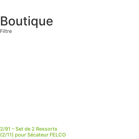
Boutique
Filtre
Produits de saison
ARROSAGE
PULVÉRISATION
TRAITEMENTS & SEMENCES
ÉQUIPEMENTS
OUTILS
Non classé
2/91 – Set de 2 Ressorts
(2/11) pour Sécateur FELCO
Reset