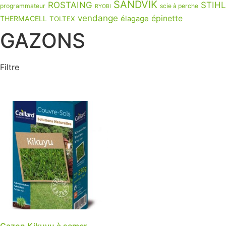
SANDVIK
ROSTAING
STIHL
programmateur
scie à perche
RYOBI
vendange
épinette
THERMACELL
élagage
TOLTEX
GAZONS
Filtre
Gazon Kikuyu à semer