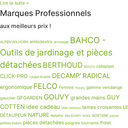
Lire la suite »
Marques Professionnels
aux meilleurs prix !
BAHCO -
ambidextre
ALPEN WILHORN
arrosage
Outils de jardinage et pièces
détachées
BERTHOUD
celloplast
BOSCH
DECAMP' RADICAL
CLICK-PRO
coupe tirante
FELCO
ergonomique
Femme
gamme vendange
Floraly
GOUVY
GUY
grandes mains
GFGARDEN
gaucher
COTTEN
idee cadeau
lames croisantes
LE
idée cadeaux
NATURE
DÉTAUPEUR
Netafim
NORTENE
NEUDORFF
NOEL
perrot
pièces détachées
Polet
poignée tournante
petites mains