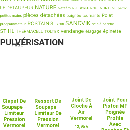
idée cadeaux
NATURE
LE DÉTAUPEUR
Netafim
NORTENE
NEUDORFF
NOEL
perrot
pièces détachées
Polet
poignée tournante
petites mains
SANDVIK
ROSTAING
programmateur
scie à perche
RYOBI
STIHL
vendange
épinette
THERMACELL
élagage
TOLTEX
PULVÉRISATION
Filtre
PULVERISATEURS TOUTES MARQUES
PULVÉRISATEUR BERTHOUD
ACCESSOIRES BERTHOUD
PIÈCES DÉTACHÉES BERTHOUD
Joint De
Joint Pour
Clapet De
Ressort De
Cloche À
Piston MF
Soupape –
Soupape –
Air
Poignée
Limiteur
Limiteur De
Vermorel
Profile
Pression
Pression
Avec
Vermorel
Vermorel
12,95
€