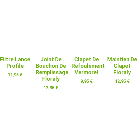
Filtre Lance
Joint De
Clapet De
Maintien De
Profile
Bouchon De
Refoulement
Clapet
Remplissage
Vermorel
Floraly
12,95
€
Floraly
9,95
€
12,95
€
Ajouter Au
12,95
€
Panier
Ajouter Au
Ajouter Au
Panier
Panier
Ajouter Au
Panier