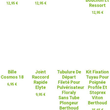
Bouchon Et
12,95
€
12,95
€
Ressort
Ajouter Au
Panier
Ajouter Au
Ajouter Au
12,95
€
Panier
Panier
Ajouter Au
Panier
Bille
Joint
Tubulure De
Kit Fixation
Cosmos 18
Raccord
Départ
Tuyau Pour
Rapide
Fileté Pour
Poignée
6,95
€
Elyte
Pulvérisateur
Profile Et
Floraly
Stoprex
Ajouter Au
9,95
€
Panier
Sans Tube
Viton
Plongeur
Berthoud
Ajouter Au
Panier
Berthoud