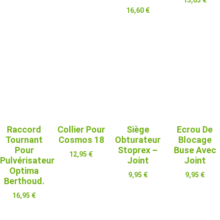
15,65
€
16,60
€
Ajouter Au
Panier
Ajouter Au
Panier
Raccord
Collier Pour
Siège
Ecrou De
Tournant
Cosmos 18
Obturateur
Blocage
Pour
Stoprex –
Buse Avec
12,95
€
Pulvérisateur
Joint
Joint
Optima
Ajouter Au
9,95
€
9,95
€
Panier
Berthoud.
Ajouter Au
Ajouter Au
16,95
€
Panier
Panier
Ajouter Au
Panier