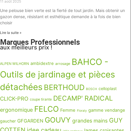
11 août 2025
Une pelouse bien verte est la fierté de tout jardin. Mais obtenir un
gazon dense, résistant et esthétique demande à la fois de bien
choisir
Lire la suite »
Marques Professionnels
aux meilleurs prix !
BAHCO -
ambidextre
ALPEN WILHORN
arrosage
Outils de jardinage et pièces
détachées
BERTHOUD
celloplast
BOSCH
DECAMP' RADICAL
CLICK-PRO
coupe tirante
FELCO
ergonomique
Femme
gamme vendange
Floraly
GOUVY
GUY
grandes mains
GFGARDEN
gaucher
COTTEN
idee cadeau
lames croisantes