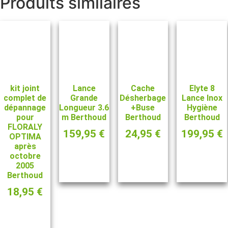
Produits similaires
kit joint
Lance
Cache
Elyte 8
complet de
Grande
Désherbage
Lance Inox
dépannage
Longueur 3.6
+Buse
Hygiène
pour
m Berthoud
Berthoud
Berthoud
FLORALY
159,95
€
24,95
€
199,95
€
OPTIMA
après
octobre
Ajouter au
Ajouter au
Ajouter au
2005
panier
panier
panier
Berthoud
18,95
€
Ajouter au