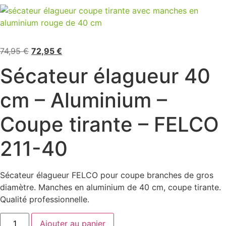
Le
Le
74,95
€
72,95
€
prix
prix
Sécateur élagueur 40
initial
actuel
était :
est :
cm – Aluminium –
74,95 €.
72,95 €.
Coupe tirante – FELCO
211-40
Sécateur élagueur FELCO pour coupe branches de gros
diamètre. Manches en aluminium de 40 cm, coupe tirante.
Qualité professionnelle.
quantité
Ajouter au panier
de