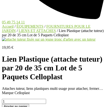
05 49 75 14 11
Accueil
/
ÉQUIPEMENTS
/
FOURNITURES POUR LE
JARDIN
/
LIENS ET ATTACHES
/ Lien Plastique (attache tuteur)
par 20 de 35 cm Lot de 5 Paquets Celloplast
19,95
€
Lien Plastique (attache tuteur)
par 20 de 35 cm Lot de 5
Paquets Celloplast
Attaches tuteur, liens plastiques multi usage pour attacher, fermer…
Marque Celloplast
quantité
de
Ajouter au panier