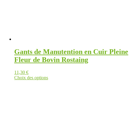
Gants de Manutention en Cuir Pleine
Fleur de Bovin Rostaing
11,30
€
Choix des options
Ce
produit
a
plusieurs
variations.
Les
options
peuvent
être
choisies