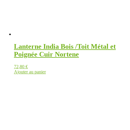
sur
la
page
du
produit
Lanterne India Bois /Toit Métal et
Poignée Cuir Nortene
72,80
€
Ajouter au panier