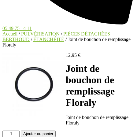
05 49 75 14 11
Accueil
/
PULVÉRISATION
/
PIÈCES DÉTACHÉES
BERTHOUD
/
ÉTANCHÉITÉ
/ Joint de bouchon de remplissage
Floraly
12,95
€
Joint de
bouchon de
remplissage
Floraly
Joint de bouchon de remplissage
Floraly
quantité
Ajouter au panier