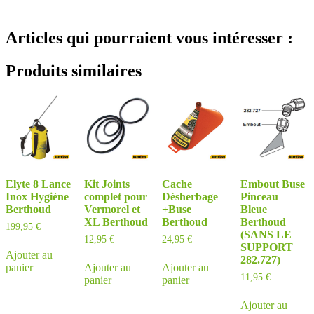
Articles qui pourraient vous intéresser :
Produits similaires
Elyte 8 Lance
Kit Joints
Cache
Embout Buse
Inox Hygiène
complet pour
Désherbage
Pinceau
Berthoud
Vermorel et
+Buse
Bleue
XL Berthoud
Berthoud
Berthoud
199,95
€
(SANS LE
12,95
€
24,95
€
SUPPORT
Ajouter au
282.727)
panier
Ajouter au
Ajouter au
11,95
€
panier
panier
Ajouter au