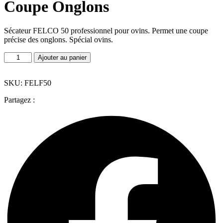
Coupe Onglons
Sécateur FELCO 50 professionnel pour ovins. Permet une coupe
précise des onglons. Spécial ovins.
quantité
Ajouter au panier
de
FELCO
50
SKU: FELF50
Sécateur
Partagez :
Professionnel
Spécial
Ovin
Coupe
Onglons