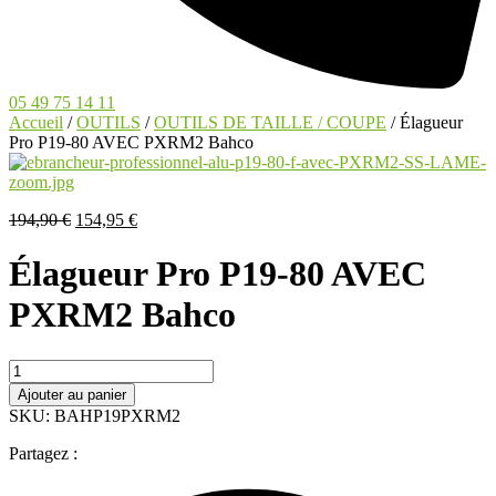
05 49 75 14 11
Accueil
/
OUTILS
/
OUTILS DE TAILLE / COUPE
/ Élagueur
Pro P19-80 AVEC PXRM2 Bahco
Le
Le
194,90
€
154,95
€
prix
prix
initial
actuel
Élagueur Pro P19-80 AVEC
était :
est :
194,90 €.
154,95 €.
PXRM2 Bahco
quantité
de
Ajouter au panier
Élagueur
SKU: BAHP19PXRM2
Pro
P19-
Partagez :
80
AVEC