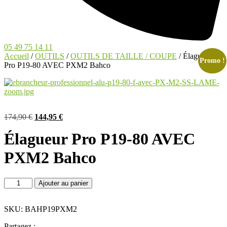
05 49 75 14 11
Accueil
/
OUTILS
/
OUTILS DE TAILLE / COUPE
/ Élagueur
Promo !
Pro P19-80 AVEC PXM2 Bahco
Le
Le
174,90
€
144,95
€
prix
prix
Élagueur Pro P19-80 AVEC
initial
actuel
était :
est :
PXM2 Bahco
174,90 €.
144,95 €.
quantité
Ajouter au panier
de
Élagueur
Pro
SKU: BAHP19PXM2
P19-
Partagez :