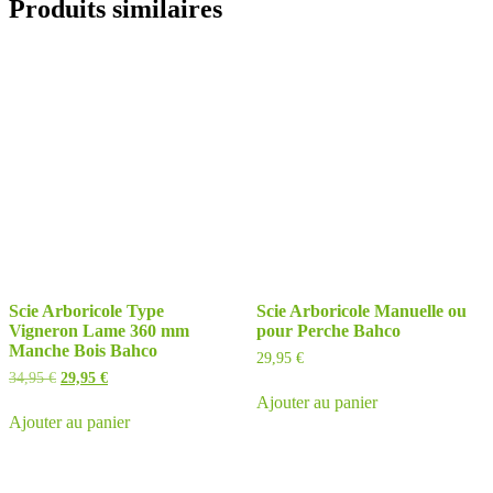
Produits similaires
Scie Arboricole Type
Scie Arboricole Manuelle ou
Vigneron Lame 360 mm
pour Perche Bahco
Manche Bois Bahco
29,95
€
Le
Le
34,95
€
29,95
€
prix
prix
Ajouter au panier
initial
actuel
Ajouter au panier
était :
est :
34,95 €.
29,95 €.