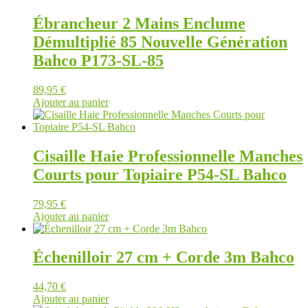
Ébrancheur 2 Mains Enclume
Démultiplié 85 Nouvelle Génération
Bahco P173-SL-85
89,95
€
Ajouter au panier
Cisaille Haie Professionnelle Manches
Courts pour Topiaire P54-SL Bahco
79,95
€
Ajouter au panier
Échenilloir 27 cm + Corde 3m Bahco
44,70
€
Ajouter au panier