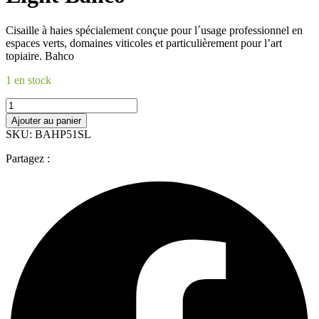
Cisaille à haies spécialement conçue pour l´usage professionnel en
espaces verts, domaines viticoles et particulièrement pour l’art
topiaire. Bahco
1 en stock
quantité
de
Ajouter au panier
Cisaille
SKU: BAHP51SL
Haie
Professionnelle
Partagez :
Manches
Courts
Alu
Super
Light
Bahco