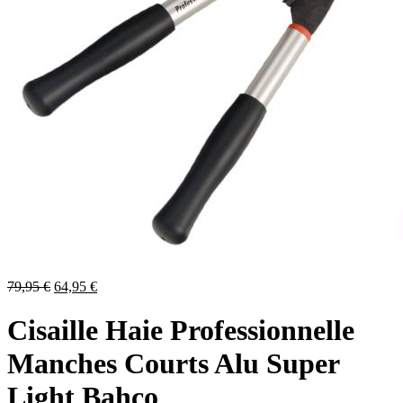
Le
Le
79,95
€
64,95
€
prix
prix
initial
actuel
Cisaille Haie Professionnelle
était :
est :
79,95 €.
64,95 €.
Manches Courts Alu Super
Light Bahco