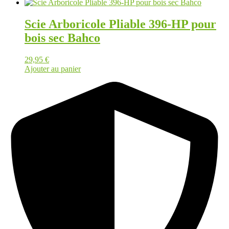
Scie Arboricole Pliable 396-HP pour
bois sec Bahco
29,95
€
Ajouter au panier